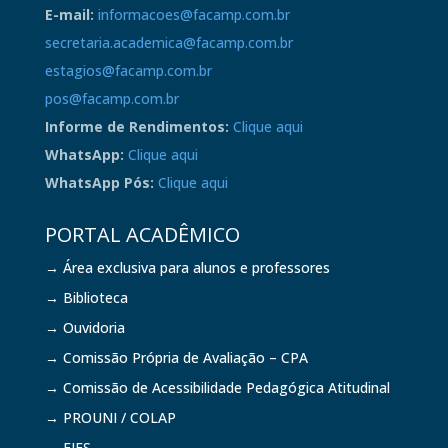
E-mail:
informacoes@facamp.com.br
secretaria.academica@facamp.com.br
estagios@facamp.com.br
pos@facamp.com.br
Informe de Rendimentos:
Clique aqui
WhatsApp:
Clique aqui
WhatsApp Pós:
Clique aqui
PORTAL ACADÊMICO
→ Área exclusiva para alunos e professores
→ Biblioteca
→ Ouvidoria
→ Comissão Própria de Avaliação – CPA
→ Comissão de Acessibilidade Pedagógica Atitudinal
→ PROUNI / COLAP
→ FIES