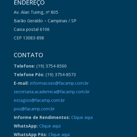
ENDEREÇO
Av. Alan Turing, nº 805
Barão Geraldo – Campinas / SP
Caixa postal 6106
CEP 13083-898
CONTATO
Telefone:
(19) 3754-8500
Telefone Pós:
(19) 3754-8573
E-mail:
informacoes@facamp.com.br
secretaria.academica@facamp.com.br
estagios@facamp.com.br
pos@facamp.com.br
Informe de Rendimentos:
Clique aqui
WhatsApp:
Clique aqui
WhatsApp Pós:
Clique aqui