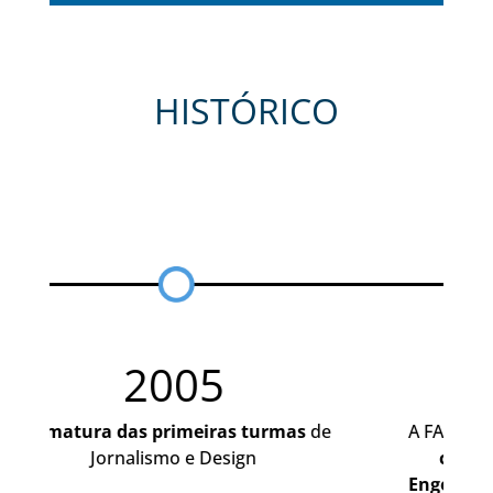
HISTÓRICO
2005
2007
 primeiras turmas
de
A FACAMP implementa o s
ismo e Design
curso na área de enge
Engenharia de Produção.
O