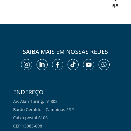
aprovação dos alunos de D
exame da OAB é de 
SAIBA MAIS EM NOSSAS REDES






ENDEREÇO
Av. Alan Turing, nº 805
Barão Geraldo – Campinas / SP
Caixa postal 6106
CEP 13083-898