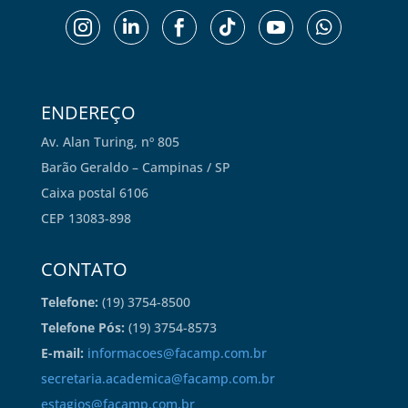






ENDEREÇO
Av. Alan Turing, nº 805
Barão Geraldo – Campinas / SP
Caixa postal 6106
CEP 13083-898
CONTATO
Telefone:
(19) 3754-8500
Telefone Pós:
(19) 3754-8573
E-mail:
informacoes@facamp.com.br
secretaria.academica@facamp.com.br
estagios@facamp.com.br