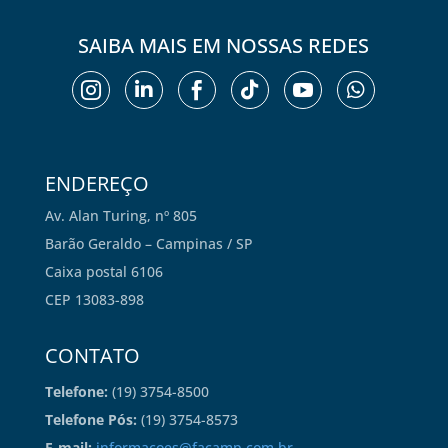
SAIBA MAIS EM NOSSAS REDES






ENDEREÇO
Av. Alan Turing, nº 805
Barão Geraldo – Campinas / SP
Caixa postal 6106
CEP 13083-898
CONTATO
Telefone:
(19) 3754-8500
Telefone Pós:
(19) 3754-8573
E-mail:
informacoes@facamp.com.br