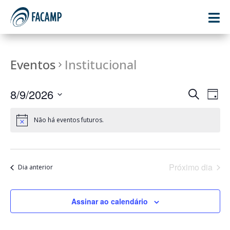

Eventos
Institucional
PESQU
NA
8/9/2026
Procurar
Day
DO
E
eventos
Selecione
VI
NAVE
Não há eventos futuros.
a
EV
DE
data.
VISUA
DE
Próximo dia
Dia anterior
EVEN
Assinar ao calendário