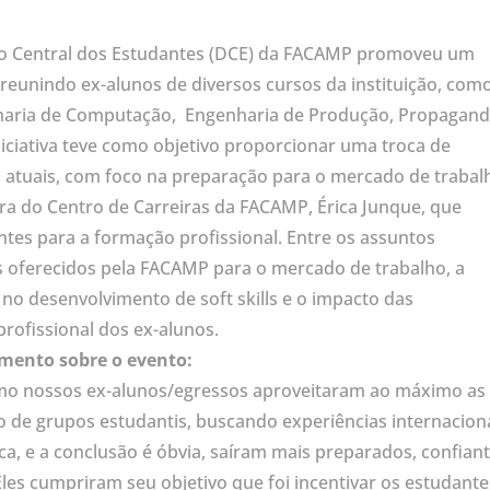
ório Central dos Estudantes (DCE) da FACAMP promoveu um
reunindo ex-alunos de diversos cursos da instituição, com
nharia de Computação, Engenharia de Produção, Propagand
niciativa teve como objetivo proporcionar uma troca de
s atuais, com foco na preparação para o mercado de trabal
a do Centro de Carreiras da FACAMP, Érica Junque, que
tes para a formação profissional. Entre os assuntos
s oferecidos pela FACAMP para o mercado de trabalho, a
no desenvolvimento de soft skills e o impacto das
profissional dos ex-alunos.
mento sobre o evento:
como nossos ex-alunos/egressos aproveitaram ao máximo as
o de grupos estudantis, buscando experiências internacion
, e a conclusão é óbvia, saíram mais preparados, confian
les cumpriram seu objetivo que foi incentivar os estudante