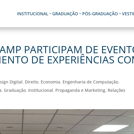
INSTITUCIONAL
GRADUAÇÃO
PÓS-GRADUAÇÃO
VEST
3
3
3
AMP PARTICIPAM DE EVENT
ENTO DE EXPERIÊNCIAS C
sign Digital
,
Direito
,
Economia
,
Engenharia de Computação
,
a
,
Graduação
,
Institucional
,
Propaganda e Marketing
,
Relações