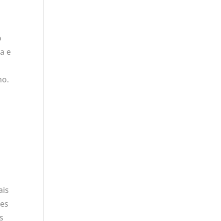
o
a e
ho.
ais
tes
s