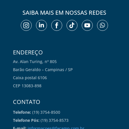
SAIBA MAIS EM NOSSAS REDES






ENDEREÇO
Av. Alan Turing, nº 805
Barão Geraldo – Campinas / SP
Caixa postal 6106
CEP 13083-898
CONTATO
Telefone:
(19) 3754-8500
Telefone Pós:
(19) 3754-8573
E-mail:
informacoes@facamp.com.br