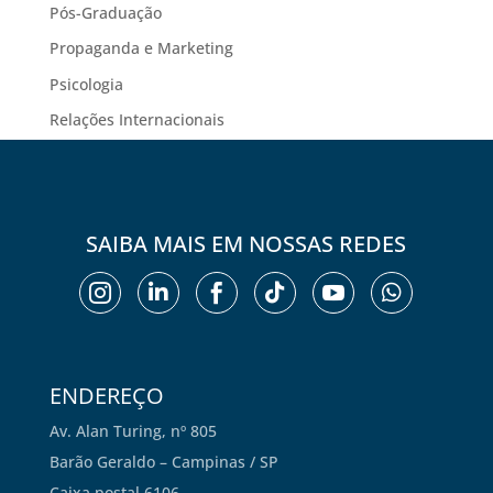
Pós-Graduação
Propaganda e Marketing
Psicologia
Relações Internacionais
SAIBA MAIS EM NOSSAS REDES






ENDEREÇO
Av. Alan Turing, nº 805
Barão Geraldo – Campinas / SP
Caixa postal 6106