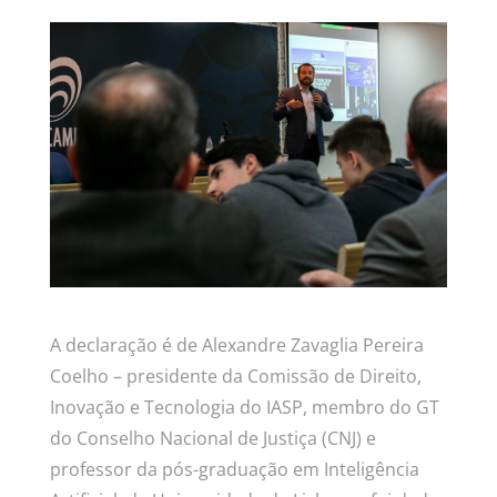
A declaração é de
Alexandre Zavaglia Pereira
Coelho – presidente da Comissão de Direito,
Inovação e Tecnologia do IASP, membro do GT
do Conselho Nacional de Justiça (CNJ) e
professor da pós-graduação em Inteligência