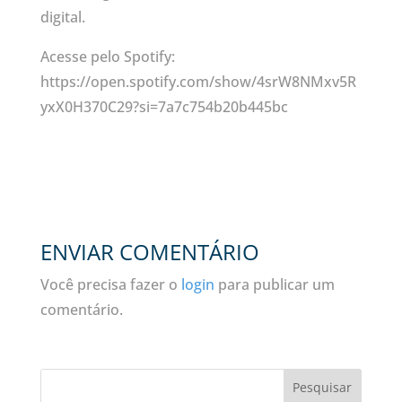
digital.
Acesse pelo Spotify:
https://open.spotify.com/show/4srW8NMxv5R
yxX0H370C29?si=7a7c754b20b445bc
ENVIAR COMENTÁRIO
Você precisa fazer o
login
para publicar um
comentário.
Pesquisar