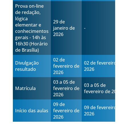
Prova on-line
de redação,
lógica
29 de
elementar e
janeiro de
-
conhecimentos
2026
gerais - 14h às
16h30 (Horário
de Brasília)
02 de
Divulgação
02 de fevereiro de
fevereiro de
resultado
2026
2026
03 a 05 de
03 a 05 de
Matrícula
fevereiro de
fevereiro de 2026
2026
09 de
09 de fevereiro de
Início das aulas
fevereiro de
2026
2026