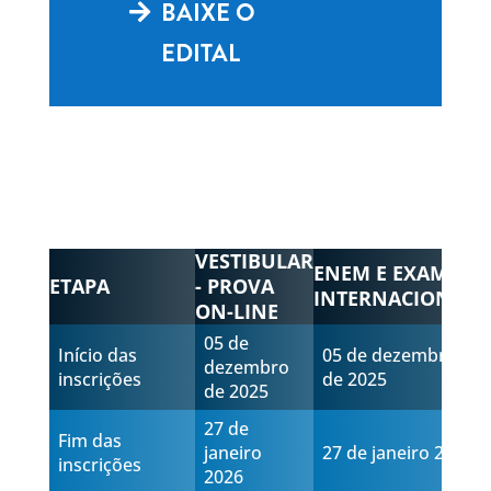
BAIXE O
EDITAL
VESTIBULAR
ENEM E EXAMES
ETAPA
- PROVA
INTERNACIONAIS
ON-LINE
05 de
Início das
05 de dezembro
dezembro
inscrições
de 2025
de 2025
27 de
Fim das
janeiro
27 de janeiro 2026
inscrições
2026